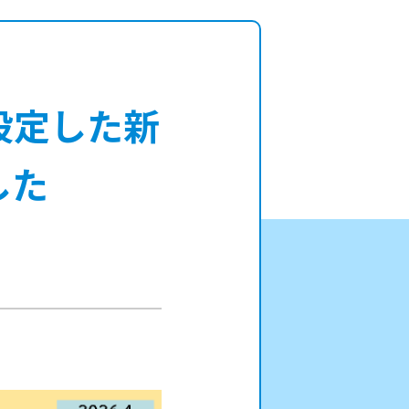
設定した新
した