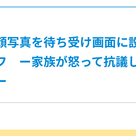
顔写真を待ち受け画面に
フ ー家族が怒って抗議
ー